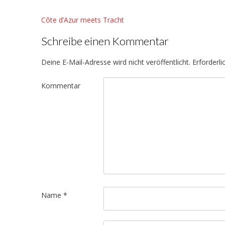
in
in
in
in
in
neuem
neuem
neuem
neuem
neuem
Fenster
Fenster
Fenster
Fenster
Fenster
Post
Côte d’Azur meets Tracht
geöffnet)
geöffnet)
geöffnet)
geöffnet)
geöffnet)
navigation
Schreibe einen Kommentar
Deine E-Mail-Adresse wird nicht veröffentlicht.
Erforderli
Kommentar
Name
*