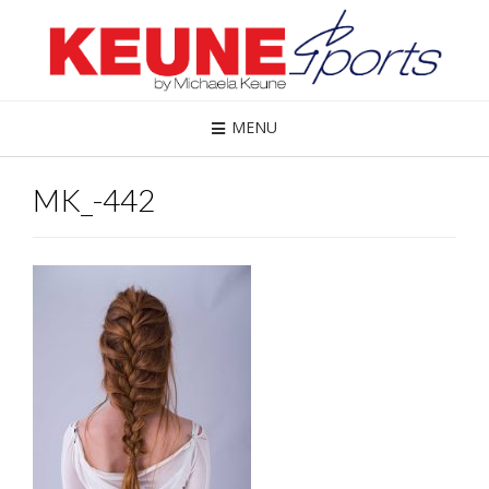
MENU
MK_-442