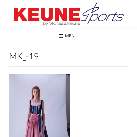
MENU
MK_-19